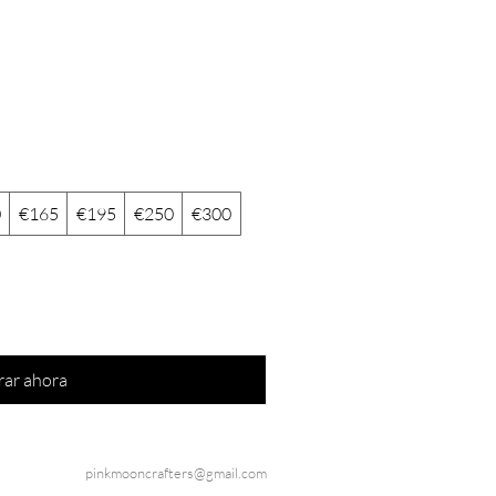
0
€165
€195
€250
€300
ar ahora
pinkmooncrafters@gmail.com