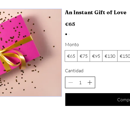
An Instant Gift of Love
€65
Monto
€65
€75
€95
€130
€15
Cantidad
Compr