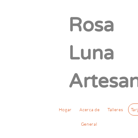
Rosa
Luna
Artesan
Hogar
Acerca de
Talleres
Tar
General